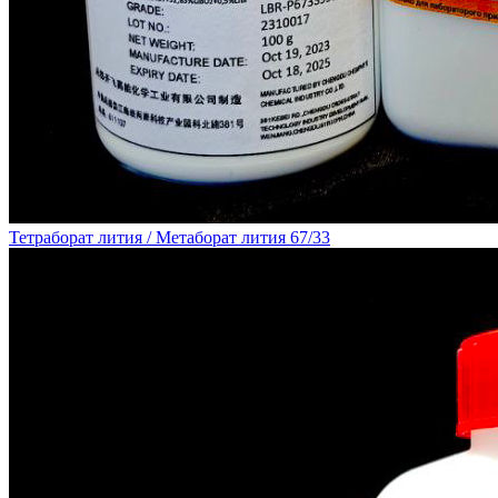
Тетраборат лития / Метаборат лития 67/33