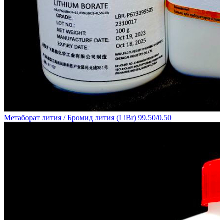
Метаборат лития / Бромид лития (LiBr) 99.50/0.50