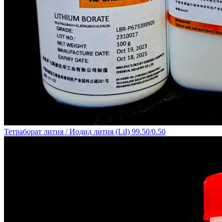
Тетраборат лития / Иодид лития (LiI) 99.50/0.50