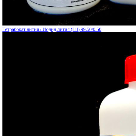
Тетраборат лития / Иодид лития (LiI) 99.50/0.50