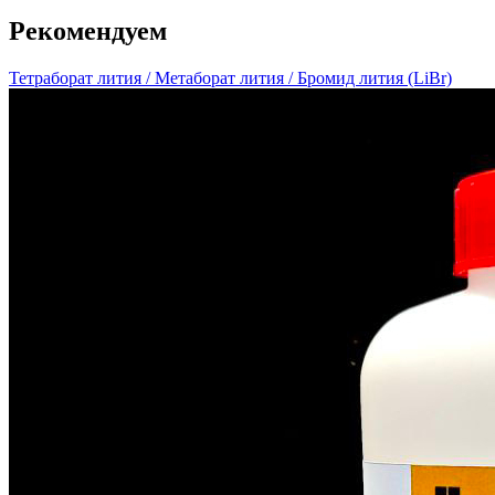
Рекомендуем
Тетраборат лития / Метаборат лития / Бромид лития (LiBr)