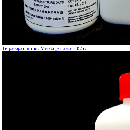
Тетраборат лития / Метаборат лития 35/65