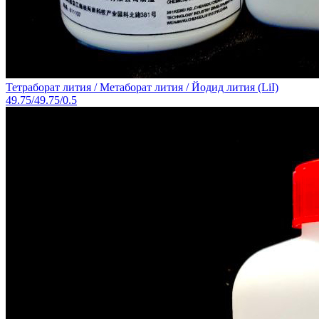
Тетраборат лития / Метаборат лития / Йодид лития (LiI)
49.75/49.75/0.5