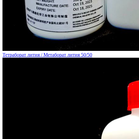
Тетраборат лития / Метаборат лития 50/50