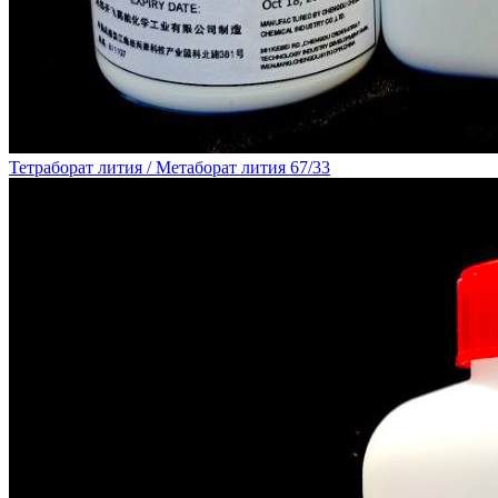
Тетраборат лития / Метаборат лития 67/33