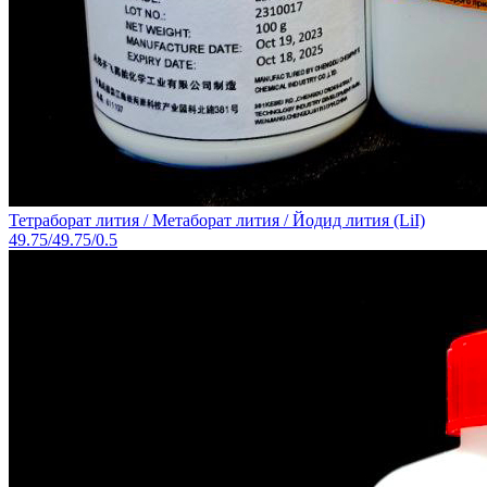
Тетраборат лития / Метаборат лития / Йодид лития (LiI)
49.75/49.75/0.5