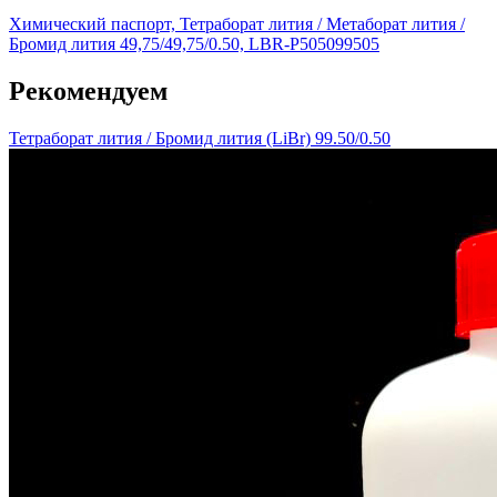
Химический паспорт, Тетраборат лития / Метаборат лития /
Бромид лития 49,75/49,75/0.50, LBR-P505099505
Рекомендуем
Тетраборат лития / Бромид лития (LiBr) 99.50/0.50